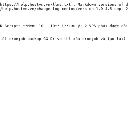
https://help.hostvn.vn/llms.txt). Markdown versions of d
/help.hostvn.vn/change-log-centos/version-1.0.4.5-sept-2
N Scripts **Menu 10 – 10** (**Lưu ý: 2 VPS phải được cài