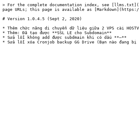
> For the complete documentation index, see [llms.txt](
page URLs; this page is available as [Markdown](https:/
# Version 1.0.4.5 (Sept 2, 2020)

* Thêm chức năng di chuyển dữ liệu giữa 2 VPS cài HOSTV
* Thêm: Đã tạo được **SSL LE cho Subdomain**

* Sửa lỗi không add được subdmain khi có dấu **–**
