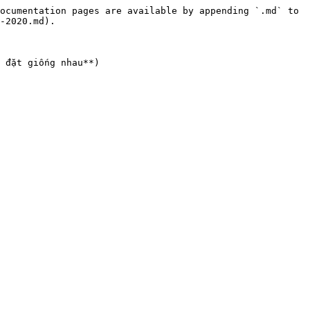
ocumentation pages are available by appending `.md` to 
-2020.md).

 đặt giống nhau**)
